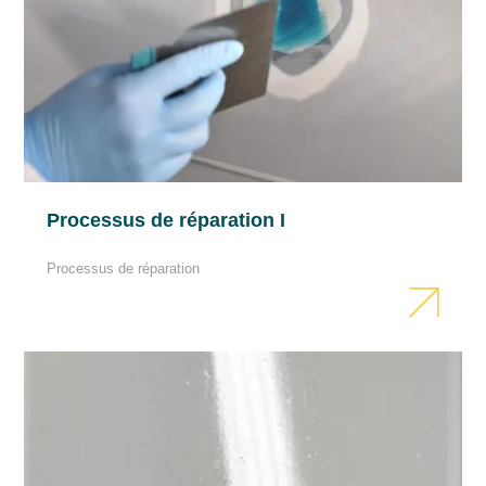
Rendement
1 litre de mélange est suffisant pour réparer
10÷11 m2 de la surface avec une couche de 60
μm.
Ombrage
Processus de réparation I
Assurez-vous que toute la surface de la
Processus de réparation
peinture de base est recouverte. Travaillez
uniquement sur la surface préparée. Utilisez le
diluant FADE OUT d’Inter Troton pour éliminer
la poussière qui s’est déposée autour de la
surface réparée et pour égaliser les différences
de brillance optique à l’interface entre
l’ancienne peinture et le vernis acrylique