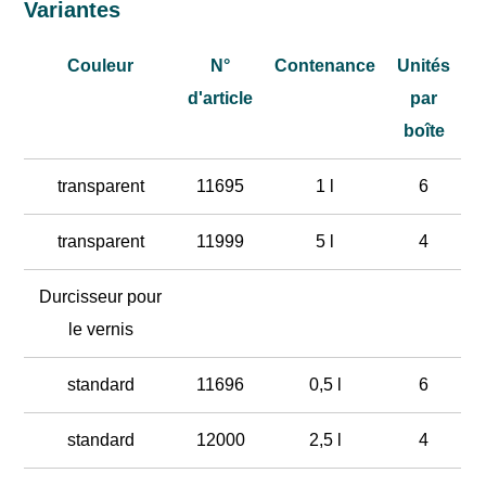
Variantes
Couleur
N°
Contenance
Unités
d'article
par
boîte
transparent
11695
1 l
6
transparent
11999
5 l
4
Durcisseur pour
le vernis
standard
11696
0,5 l
6
standard
12000
2,5 l
4