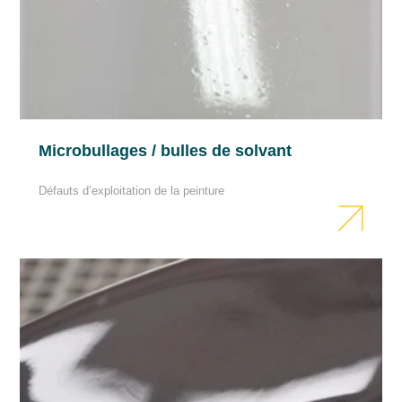
nouvellement appliqué.
Polissage et élimination des inclusions
Le polissage n’est généralement pas
nécessaire, car le vernis transparent C18 VHS
Microbullages / bulles de solvant
2:1 donne un excellent aspect au revêtement
Défauts d’exploitation de la peinture
immédiatement après son application. Si des
inclusions de saleté sont apparues, il est
conseillé de les éliminer, puis de polir avec une
pâte à polir.
Remarques générales
Ne pas dépasser les quantités de