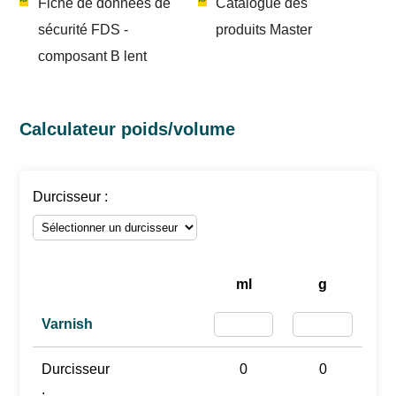
Fiche de données de
Catalogue des
sécurité FDS -
produits Master
composant B lent
Calculateur poids/volume
Durcisseur :
ml
g
Varnish
Durcisseur
0
0
: