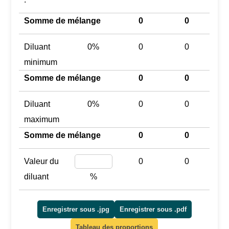
Somme de mélange
0
0
Diluant
0%
0
0
minimum
Somme de mélange
0
0
Diluant
0%
0
0
maximum
Somme de mélange
0
0
Valeur du
0
0
diluant
%
Enregistrer sous .jpg
Enregistrer sous .pdf
Tableau des proportions