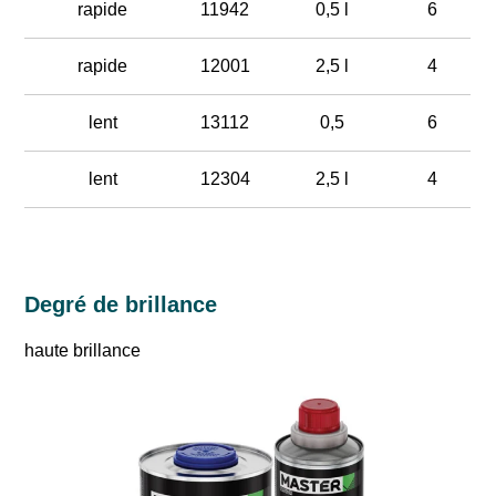
rapide
11942
0,5 l
6
rapide
12001
2,5 l
4
lent
13112
0,5
6
lent
12304
2,5 l
4
Degré de brillance
haute brillance