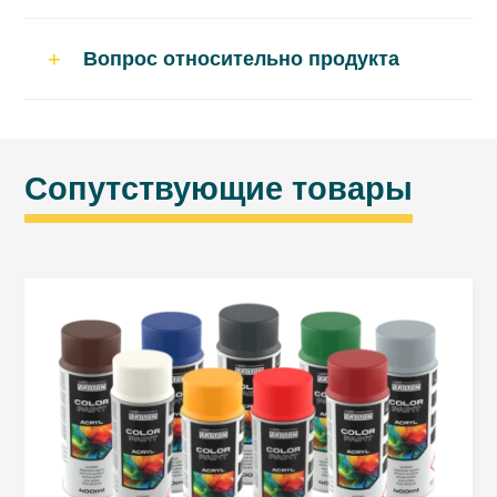
Время высыхания при 20°C*:
Вопрос относительно продукта
пылесухость: после ок. 5 ÷ 10 мин.
неклейкий: после ок. 20 ÷ 30 мин.
полная твердость: после ок. 24 ч.
Сопутствующие товары
*Время высыхания зависит от температуры,
влажности воздуха и толщины слоя.
Подготовка поверхности
Поверхность, предназначенная для
покрытия, должна быть чистой, сухой и
обезжиренной.
Остатки старого ЛКП и ржавчины