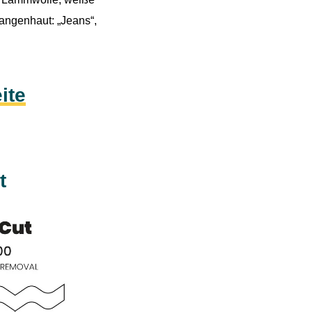
angenhaut: „Jeans“,
ite
t