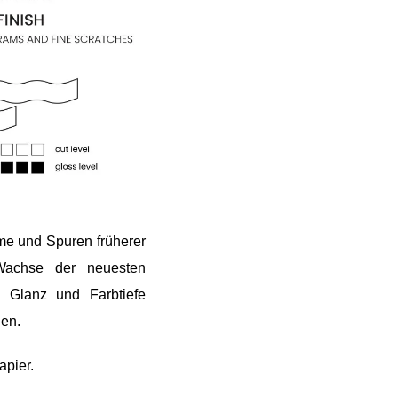
me und Spuren früherer
 Wachse der neuesten
n Glanz und Farbtiefe
gen.
pier.