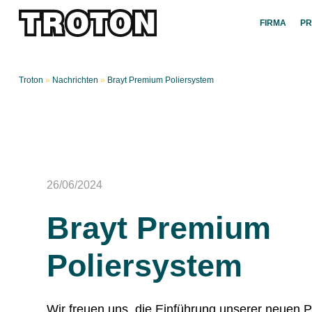
FIRMA
P
Troton
»
Nachrichten
»
Brayt Premium Poliersystem
26/06/2024
Brayt Premium
Poliersystem
Wir freuen uns, die Einführung unserer neuen 