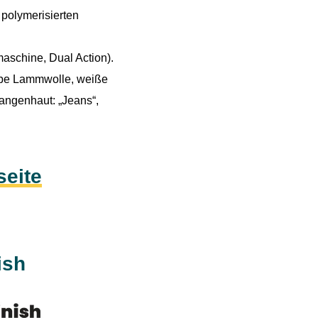
 polymerisierten
aschine, Dual Action).
lbe Lammwolle, weiße
angenhaut: „Jeans“,
eite
ish