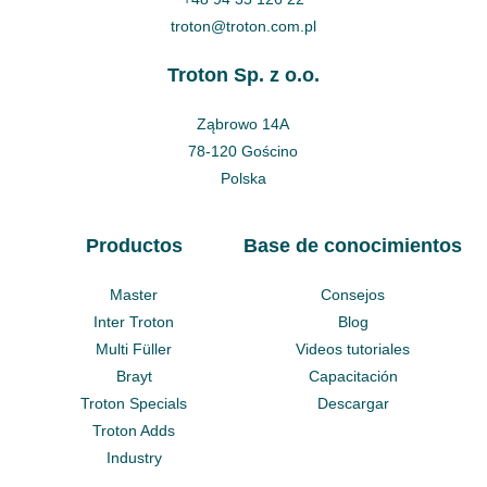
troton@troton.com.pl
Troton Sp. z o.o.
Ząbrowo 14A
78-120 Gościno
Polska
Productos
Base de conocimientos
Master
Consejos
Inter Troton
Blog
Multi Füller
Videos tutoriales
Brayt
Capacitación
Troton Specials
Descargar
Troton Adds
Industry