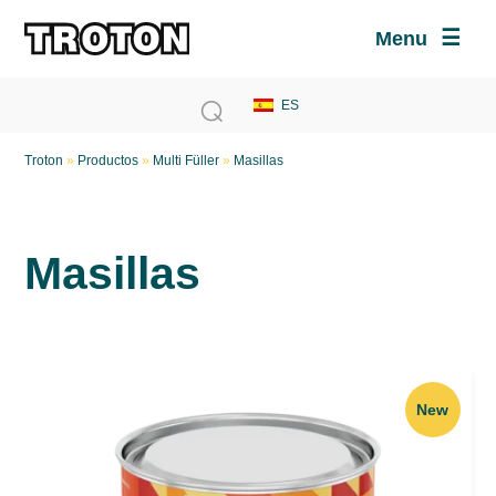
Menu
Troton
»
Productos
»
Multi Füller
»
Masillas
Masillas
New