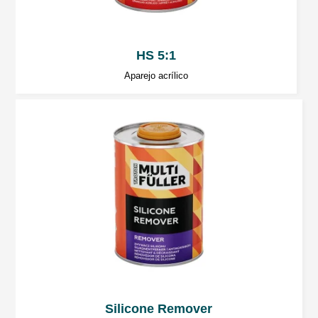
del equipo.
Espere unos 5 minutos antes de comenzar a
secar con infrarrojos.
HS 5:1
Aparejo acrílico
Trabajos posteriores
Las masillas de poliéster pueden aplicarse
sobre:
Masillas de poliéster de 2 componentes,
Masillas de poliéster en spray de 2
componentes.
Aparejos acrílicos de 2 componentes.
Imprimaciones epoxi de 2 componentes.
Silicone Remover