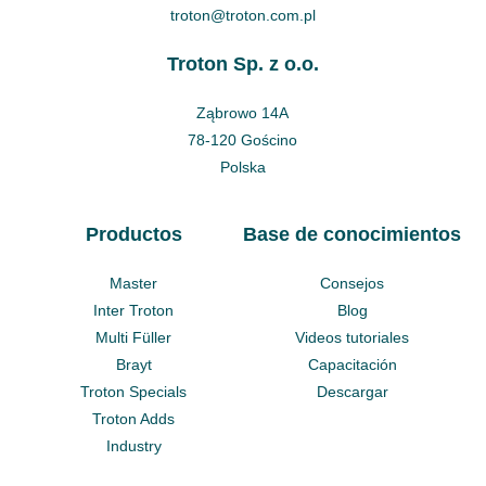
troton@troton.com.pl
Troton Sp. z o.o.
Ząbrowo 14A
78-120 Gościno
Polska
Productos
Base de conocimientos
Master
Consejos
Inter Troton
Blog
Multi Füller
Videos tutoriales
Brayt
Capacitación
Troton Specials
Descargar
Troton Adds
Industry