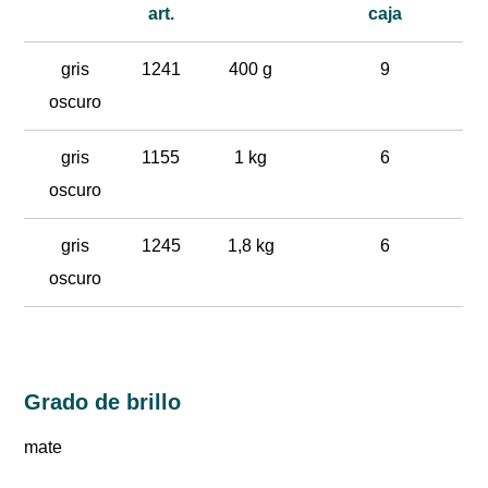
art.
caja
gris
1241
400 g
9
oscuro
gris
1155
1 kg
6
oscuro
gris
1245
1,8 kg
6
oscuro
Grado de brillo
mate