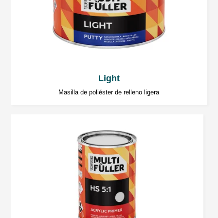
La temperatura inferior a 20°C alarga
significativamente el tiempo de endurecimiento
del producto.
Light
Lijado
Masilla de poliéster de relleno ligera
Lijado de rebaje (en seco): P80÷P120.
Lijado de acabado (en seco):: P120÷P320.
Secado por
radiación
IR
5÷7 minutos de ondas cortas dependiendo del
grosor y tipo de calientador
No superar los 60ºC.
Use según lo recomendado por el fabricante