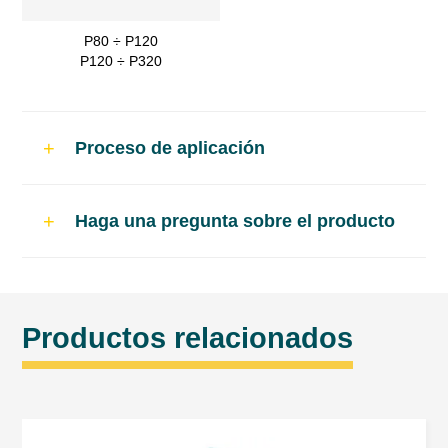
P80 ÷ P120
P120 ÷ P320
Proceso de aplicación
Uso
Haga una pregunta sobre el producto
Masilla de poliéster blanda para la reparación
de carrocerías.
Productos relacionados
Proporción de mezcla por peso
Masilla: 100
Endurecedor: 2