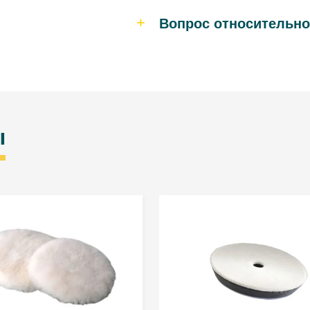
Вопрос относительно
ы
Данные собираются с целью пре
своим данным и их исправление.
обрабатываемых через www.troton
Зомброво 14А, Гостино, 78-
добровольным, но необходимым дл