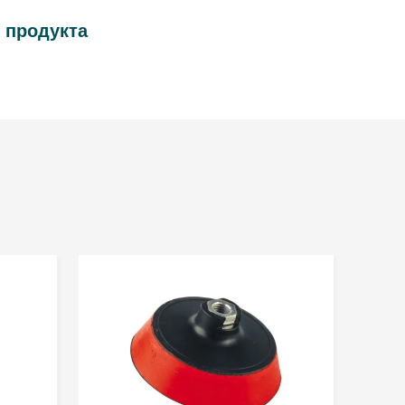
 продукта
доставления услуг. Каждый имеет право на доступ к
 Администратором персональных данных, собираемых и
.pl, является Troton sp. z o.o. со штаб-квартирой в
120, Польша. Предоставление данных является
я достижения указанной цели.