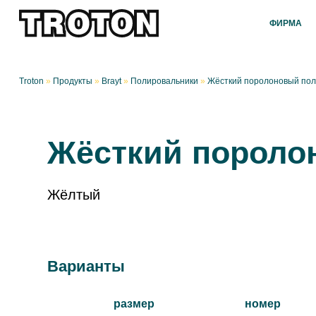
ФИРМА
Troton
»
Продукты
»
Brayt
»
Полировальники
»
Жёсткий поролоновый пол
Жёсткий пороло
Жёлтый
Варианты
размер
номер