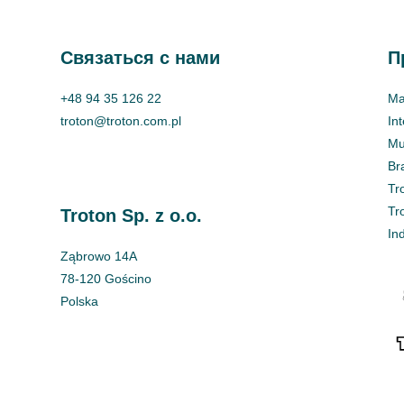
Cвязаться с нами
П
+48 94 35 126 22
Ma
troton@troton.com.pl
In
Mul
Br
Tr
Tr
Troton Sp. z o.o.
In
Ząbrowo 14A
78-120 Gościno
Polska