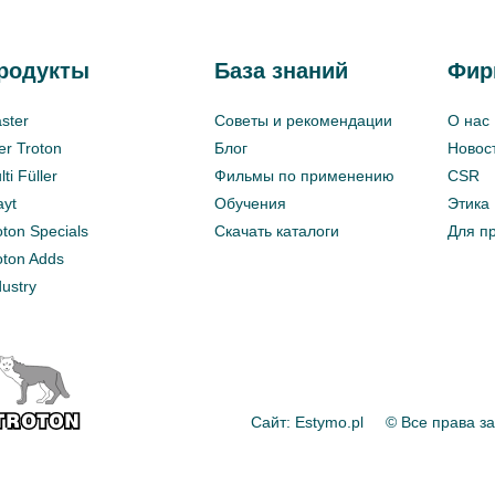
родукты
База знаний
Фир
ster
Советы и рекомендации
О нас
ter Troton
Блог
Новос
ti Füller
Фильмы по применению
CSR
ayt
Обучения
Этика
oton Specials
Скачать каталоги
Для п
oton Adds
dustry
Сайт: Estymo.pl
© Все права 