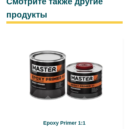
Смотрите также другие
Для версии наполняющей / 80 ÷ 160 µm
продукты
/: 8 ÷ 10 мин. коротких волн.
Не превышать температуры 60°C.
Соблюдать рекомендации производителя
оборудования. Перед сушкой IR подождать
около 10 минут.
Шлифование «по сухому»
машинное: P360 ÷ P500
ручное: P320 ÷ P500
Шлифование «по мокрому»
машинное: P600 ÷ P1000
Epoxy Primer 1:1
ручное: P800 ÷ P1000