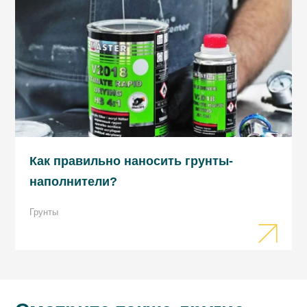
Для версии изолирующей
/ 50 ÷ 100
µm / готов к шлифованию после
прогрева 15 ÷ 20 мин. и охлаждения
(ок. 1 часа).
Для версии наполняющей
/ 80 ÷ 160
µm / готов к шлифованию после
прогрева 20 ÷ 30 мин. и охлаждения
Как правильно наносить грунты-
(ок. 1 часа).
наполнители?
Температура ниже 20°C значительно
увеличивает время отверждения.
Грунты
Инфракрасная сушка IR
Для версии изолирующей / 50 ÷ 100 µm
/: 6 ÷ 8 мин. коротких волн.