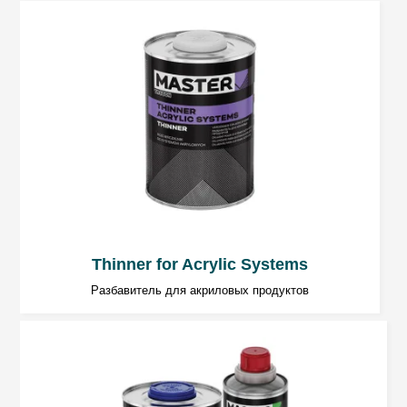
ок. 15 мин. / 20°C для версии
наполняющей и изолирующей
ок. 20 мин. / 20°C для нанесения
методом «мокрым по мокрому
Количество слоёв
Версия для шлифования: 1 ÷ 2 слоя
Версия наполняющая
— ок. 80 µm
для одного сухого слоя.
Thinner for Acrylic Systems
Версия изолирующая
— ок. 50 µm
Разбавитель для акриловых продуктов
для одного сухого слоя.
Для пистолета RP: сопло: 1,6 ÷ 2,0 мм;
давление: 2,0 ÷ 2,2 бар.
Для пистолета HVLP: сопло: 1,5 ÷ 1,7 мм;