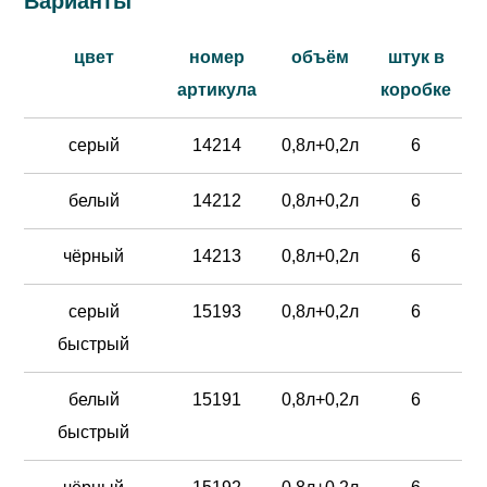
Варианты
цвет
номер
объём
штук в
артикула
коробке
серый
14214
0,8л+0,2л
6
белый
14212
0,8л+0,2л
6
чёрный
14213
0,8л+0,2л
6
серый
15193
0,8л+0,2л
6
быстрый
белый
15191
0,8л+0,2л
6
быстрый