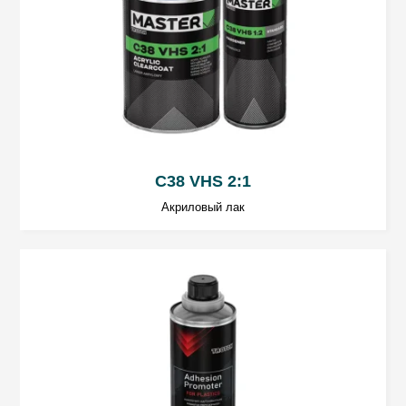
давление: 2,0 бар.
Для метода «мокрым по мокрому»
: 1,5
слоя- ок. 30µm для одного сухого слоя.
Для пистолета RP: сопло: 1,2 ÷ 1,4 мм;
давление: 2,0 ÷ 2,2 бар.
Для пистолета HVLP: сопло: 1,3 ÷ 1,5 мм;
C38 VHS 2:1
давление: 2,0 бар.
Акриловый лак
Время испарения
Между слоями: 5 ÷ 10 мин.
Перед покраской сольвентными красками:
около 20 мин.
Перед покраской водными красками: около