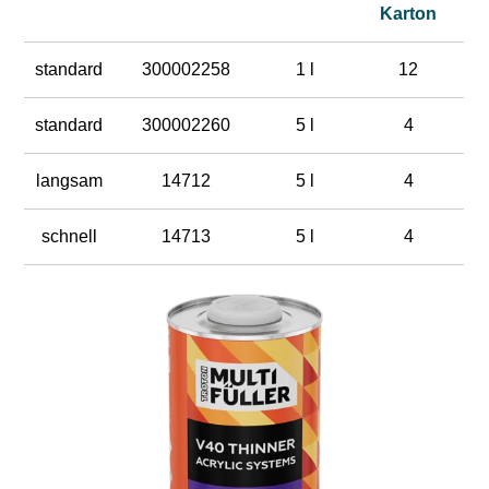
Karton
standard
300002258
1 l
12
standard
300002260
5 l
4
langsam
14712
5 l
4
schnell
14713
5 l
4