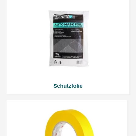
Den Lack in einigen dünnen Schichten
auftragen. Der Zeitabstand zwischen
einzelnen Schichten darf nicht länger als
5 bzw. 10 Minuten sein. Vor dem
Auftragen einer weiteren Schicht die
Spraydose wieder gut schütteln.
Nach dem Gebrauch die Spraydüse
reinigen! – Spraydose mit dem Kopf nach
unten halten und leersprühen. Dies
Schutzfolie
erleichtert die Wiederverwendung des
Produkts und die Erhaltung seiner
derzeitigen Eigenschaften und schützt die
Düse vor einer möglichen Verstopfung.
Um einen Hochglanz zu erreichen, wird
es empfohlen, eine Finish-Schicht von