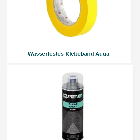
Acryl-Klarlack aufzutragen.
Achtung
: Anweisungen auf
Sicherheitsdatenblatt für gefährliche Stoffe
folgen.
Wasserfestes Klebeband Aqua