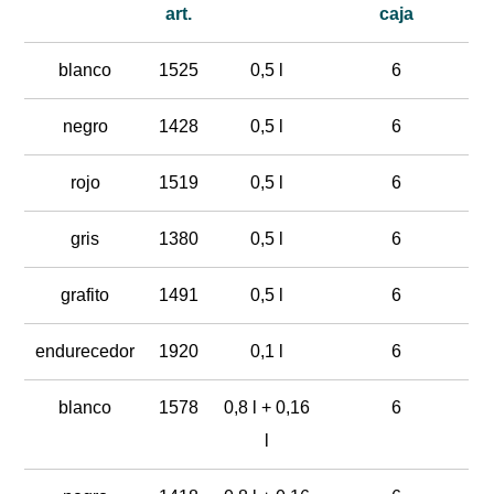
art.
caja
blanco
1525
0,5 l
6
negro
1428
0,5 l
6
rojo
1519
0,5 l
6
gris
1380
0,5 l
6
grafito
1491
0,5 l
6
endurecedor
1920
0,1 l
6
blanco
1578
0,8 l + 0,16
6
l