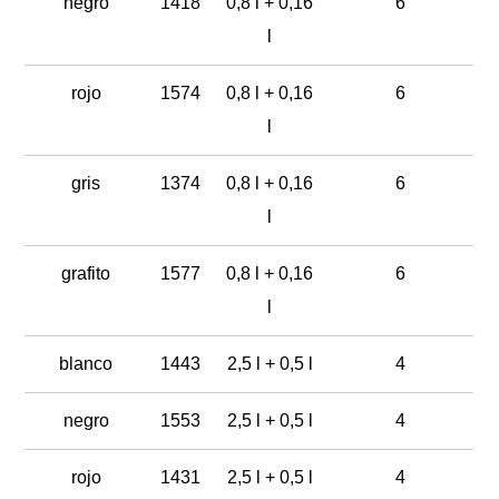
negro
1418
0,8 l + 0,16
6
l
rojo
1574
0,8 l + 0,16
6
l
gris
1374
0,8 l + 0,16
6
l
grafito
1577
0,8 l + 0,16
6
l
blanco
1443
2,5 l + 0,5 l
4
negro
1553
2,5 l + 0,5 l
4
rojo
1431
2,5 l + 0,5 l
4