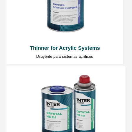
El tiempo de evaporación depende de la
temperatura y del espesor de la película.
Tiempo de secado para un espesor de 200
Thinner for Acrylic Systems
µm
Diluyente para sistemas acrílicos
3÷4 horas a 20°C.
Aproximadamente 30 minutos a 60°C.
Las temperaturas inferiores a los 20 °C
aumentan considerablemente el tiempo de
curado.
Secado por infrarrojos IR