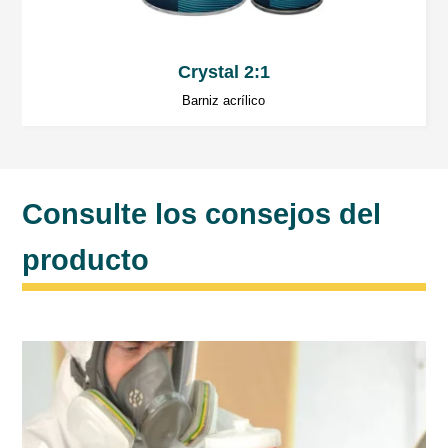
10÷15 minutos de ondas cortas para el grosor
de 150÷200 µm.
No superar los 60ºC.
Crystal 2:1
Use según lo recomendado por el fabricante
Barniz acrílico
del equipo.
Espere unos 10 minutos antes de comenzar a
secar con infrarrojos.
Consulte los consejos del
Lijado en seco
producto
Lijado a máquina: P360÷P500.
Lijado manual: P280÷P320.
Lijado en húmedo
Lijado a máquina: P600÷P1000.