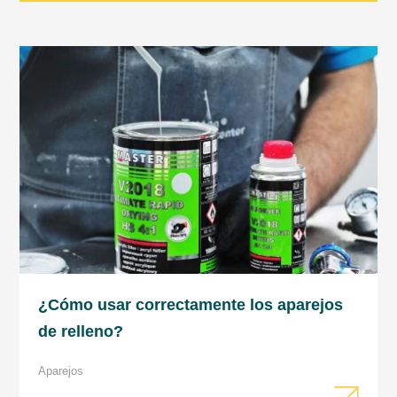
temperatura ambiente y la del producto
que se aplica deben ser similares.
Se recomienda utilizar equipo de
protección personal cuando se trabaje
con productos de 2 componentes.
Proteger los ojos y las vías respiratorias.
Las habitaciones deben estar bien
ventiladas.
Las herramientas deben lavarse
inmediatamente después de su
aplicación.
¿Cómo usar correctamente los aparejos
Nota
: Para mantener la seguridad, siga
de relleno?
siempre las instrucciones de la ficha de
Aparejos
seguridad del producto.