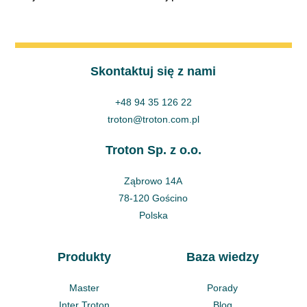
Skontaktuj się z nami
+48 94 35 126 22
troton@troton.com.pl
Troton Sp. z o.o.
Ząbrowo 14A
78-120 Gościno
Polska
Produkty
Baza wiedzy
Master
Porady
Inter Troton
Blog