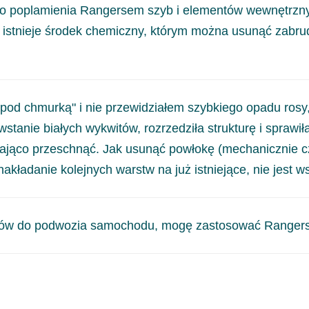
.
do poplamienia Rangersem szyb i elementów wewnętrzny
niem pod odpowiednią naprawę.
 istnieje środek chemiczny, którym można usunąć zabru
mniej inwazyjnych do najostrzejszych. Możemy zacząć od
 chmurką" i nie przewidziałem szybkiego opadu rosy, 
i powierzchnię, powinien dać się usunąć. Niestety jako śro
anie białych wykwitów, rozrzedziła strukturę i sprawiła, 
onego podłoża. Pozostaje usuwanie mechaniczne przez szlifowa
ająco przeschnąć. Jak usunąć powłokę (mechanicznie czy
nakładanie kolejnych warstw na już istniejące, nie jest 
ia powłoki wykonanej preparatem Rangers, przygotowani
enów do podwozia samochodu, mogę zastosować Ranger
rze wynosi 7 dni. Po tym czasie można przeszlifować starą p
 wskazówki odnośnie przygotowania podłoża na który będzie
 ryzykowne, ponieważ narażamy produkt na działanie środowi
odkiem na bazie bitumenów. Materiały te nie są kompatybiln