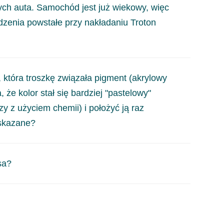
ch auta. Samochód jest już wiekowy, więc
dzenia powstałe przy nakładaniu Troton
 zastosowania glinki, jeżeli powierzchnie były
która troszkę związała pigment (akrylowy
dek dwuskładnikowy chemoutwardzalny, nie rozpuści
że kolor stał się bardziej "pastelowy"
nie, lub polerowanie.
 z użyciem chemii) i położyć ją raz
wskazane?
e powierzchni wykonamy przez szlifowanie do
sa?
owłokę do odpowiedniego stanu, następnie malować
 nakładany. Należy zwrócić szczególną uwagę, czy
ska (kondensacja pary wodnej, skoki temperatury),
e z innymi zabezpieczeniami podwozia, należałoby