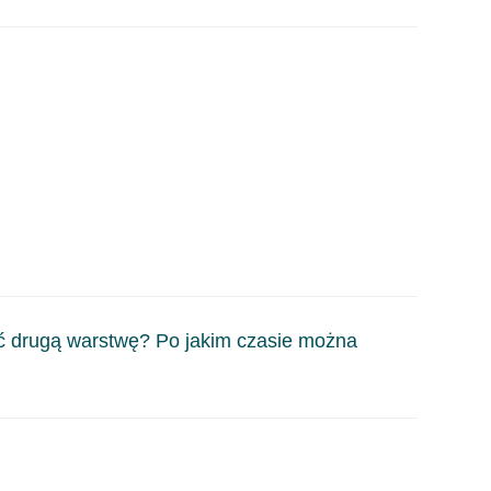
odzi wtedy do tzw; konfliktu materiałów, powłoka
yć drugą warstwę? Po jakim czasie można
 temperatury i wilgotności – ok. 10 min., lub jeśli