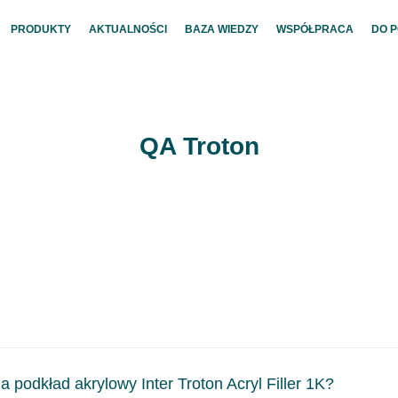
PRODUKTY
AKTUALNOŚCI
BAZA WIEDZY
WSPÓŁPRACA
DO 
QA Troton
podkład akrylowy Inter Troton Acryl Filler 1K?