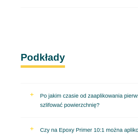
Nie zalecamy nakładania materiałów 2K na 1K, ze
może ulec zniszczeniu.
Podkłady
Po jakim czasie od zaaplikowania pier
szlifować powierzchnię?
Kolejną warstwę nakładamy po czasie odparowania i 
Czy na Epoxy Primer 10:1 można apli