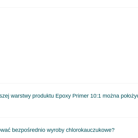
 szczególnym uwzględnieniem szpachlówek poliestrowych. Doch
wszej warstwy produktu Epoxy Primer 10:1 można położ
wstępnego utwardzenia poprzedniej warstwy. Jest to zależne od
kować bezpośrednio wyroby chlorokauczukowe?