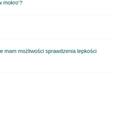
arunków.
w mokro’?
i dla temperatury oraz wilgotności, w jakich można
w, dzięki którym można modelować czasy schnięcia
Nie mam możliwości sprawdzenia lepkości
ci od rodzaju pistoletu i dyszy natryskowej.