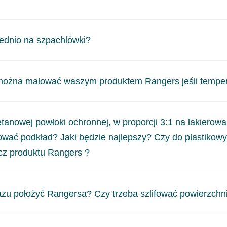
ednio na szpachlówki?
lówki. Szpachlówki należy odizolować podkładem, a następn
ożna malować waszym produktem Rangers jeśli tempera
iałów lakierniczych to 15°C. Wskaźnikiem będzie tu delta wil
tanowej powłoki ochronnej, w proporcji 3:1 na lakierow
 pomiarowe. Jeżeli nie posiadamy takiego urządzenia, powinn
wać podkład? Jaki będzie najlepszy? Czy do plastikow
5°C.
cz produktu Rangers ?
przyczepności, to po odpowiednim przygotowaniu zgodnie z kar
zu położyć Rangersa? Czy trzeba szlifować powierzchn
. Podkłady akrylowe służą do osiągnięcia odpowiedniej jakośc
worzyć lepsze zabezpieczenie antykorozyjne, zalecamy stosowa