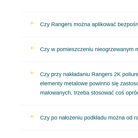
Czy Rangers można aplikować bezpośr
Nie zaleca się aplikacji bezpośrednio na szpach
Czy w pomieszczeniu nieogrzewanym m
produktu dostępną na stronie internetowej Troton.
Minimalna temperatura do aplikacji wszelkich mater
Czy przy nakładaniu Rangers 2K poliure
określenia tego punktu służą specjalne urządzenia
elementy metalowe powinno się zastoso
aplikować środki lakiernicze właśnie na poziomie 1
malowanych, trzeba stosować coś opró
Jeżeli stara powłoka nie budzi podejrzeń, co do 
Czy po nałożeniu podkładu można od ra
założeniu, że chodzi o grunt na tworzywa sztuczne)
wymagana tak gładka powierzchnia. Jeśli chcemy st