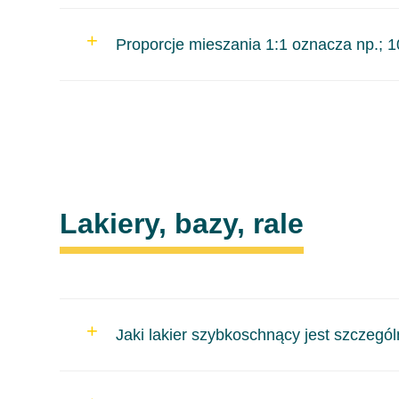
poliestrową (jeżeli zachodzi konieczność). Można
Po odpowiednim przygotowaniu można położyć Wa
Proporcje mieszania 1:1 oznacza np.; 
przyczepności i kompatybilności materiałów.
W karcie TDS każdego produktu znajdziemy infor
dotyczyło łączenia wg wagi. Łatwiejsze w użyciu d
w mieszance objętościowo. Taka informacja znajduj
Lakiery, bazy, rale
Jaki lakier szybkoschnący jest szczegó