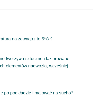
ie pokryć produktem Rangers, zgodnie z kartą TDS
tura na zewnątrz to 5°C ?
gotności i temperatury, wyznaczająca punkt rosy. Do
ane tworzywa sztuczne i lakierowane
iśmy przyjąć minimalną temperaturę, w której można
ych elementów nadwozia, wcześniej
tą TDS, możemy ją pokryć preparatem Rangers (przy
ie po podkładzie i malować na sucho?
i powłoki pod lakiery. W przypadku Rangers nie jest
nie 2K Anticorrosive Epoxy Primer 4:1.