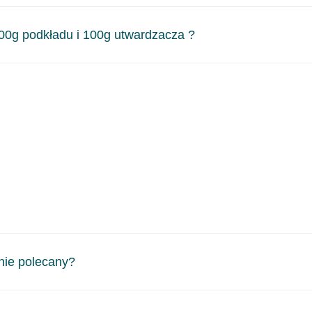
 również zastosować podkład epoksydowy.
sh Primer (podkład reaktywny), a także podkład akrylowy
100g podkładu i 100g utwardzacza ?
mację, czy jest to stosunek mieszania wagowy czy objętości
o wymierzenia w warsztacie, są kubki do mieszania lakierów z 
e się również na opakowaniu produktu.
lnie polecany?