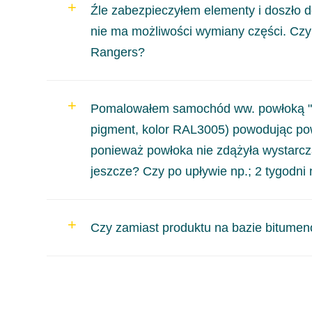
Wszystko zależy od tego jakiego podkładu użyliśmy
Źle zabezpieczyłem elementy i doszło 
Produkty należy dobierać zgodnie z zapotrzebowa
nie ma możliwości wymiany części. Czy
Rangers?
Zgodnie z zasadą, używamy środków od tych naj
Pomalowałem samochód ww. powłoką "pod
zabezpieczane woskami i środkami natłuszczającym
pigment, kolor RAL3005) powodując powst
się żadnym preparatem, który nie uszkodzi zabrudz
ponieważ powłoka nie zdążyła wystarcz
jeszcze? Czy po upływie np.; 2 tygodni 
W przypadku konieczności ponownego malowan
Czy zamiast produktu na bazie bitum
odpowiedniego stanu, opisanego w karcie TDS.
Całkowity czas schnięcia w optymalnej temperatu
Rangersa można stosować na podwozie, zachowując
ponownie. Lakierowanie pod „chmurką” jest bardzo
wcześniej podwozie nie zostało zabezpieczone śr