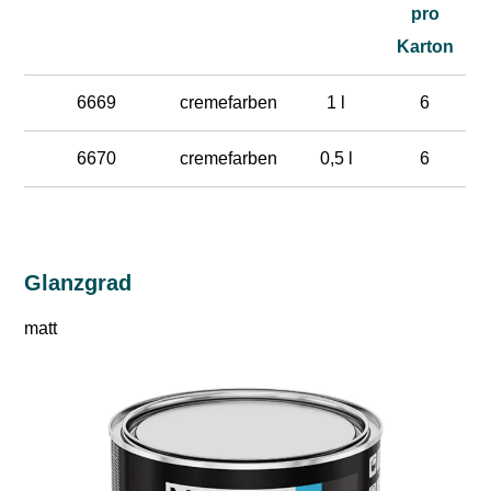
pro
Karton
6669
cremefarben
1 l
6
6670
cremefarben
0,5 l
6
Glanzgrad
matt