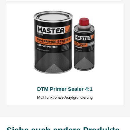
Infrarotstrahler ca. 5 Minuten warten.
Weitere Arbeit
Auf den Polyesterspachtel können folgende
Produkte aufgetragen werden:
2-Komponenten-Polyesterspachtel
2-Komponenten-Spritz-Polyesterspachtel
2-Komponenten-Acrylgrundierungen
2-Komponenten-Epoxy-Grundierungen
DTM Primer Sealer 4:1
Multifunktionale Acrylgrundierung
Allgemeine Bemerkungen
Die empfohlene Härtermenge nicht
überschreiten. Der überflüssige Härter