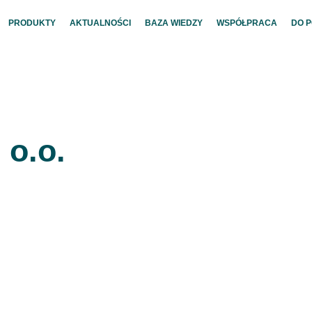
PRODUKTY
AKTUALNOŚCI
BAZA WIEDZY
WSPÓŁPRACA
DO 
 o.o.