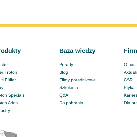
rodukty
Baza wiedzy
Fir
ster
Porady
O nas
ter Troton
Blog
Aktual
ti Füller
Filmy poradnikowe
CSR
ayt
Szkolenia
Etyka
oton Specials
Q&A
Karier
oton Adds
Do pobrania
Dla pr
dustry