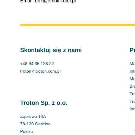
Email: bok@emulticolor.pl
Skontaktuj się z nami
P
+48 94 35 126 22
Ma
troton@troton.com.pl
In
Mul
Br
Tr
Tr
Troton Sp. z o.o.
In
Ząbrowo 14A
78-120 Gościno
Polska