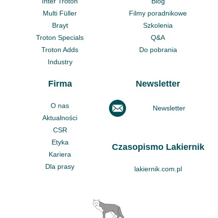
Inter Troton
Blog
Multi Füller
Filmy poradnikowe
Brayt
Szkolenia
Troton Specials
Q&A
Troton Adds
Do pobrania
Industry
Firma
Newsletter
O nas
Newsletter
Aktualności
CSR
Etyka
Czasopismo Lakiernik
Kariera
Dla prasy
lakiernik.com.pl