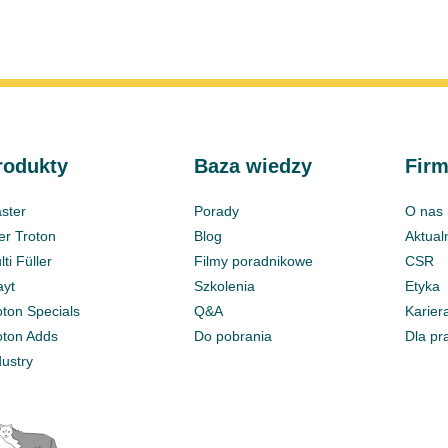
rodukty
Baza wiedzy
Fir
ster
Porady
O nas
ter Troton
Blog
Aktual
ti Füller
Filmy poradnikowe
CSR
ayt
Szkolenia
Etyka
oton Specials
Q&A
Karier
oton Adds
Do pobrania
Dla pr
dustry