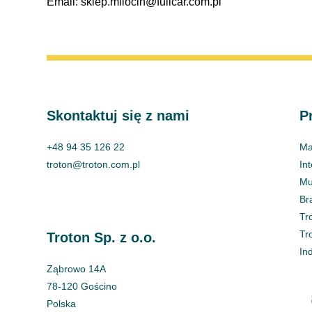
Email: sklep.milocin@fullcar.com.pl
Skontaktuj się z nami
P
+48 94 35 126 22
Ma
troton@troton.com.pl
In
Mul
Br
Tr
Tr
Troton Sp. z o.o.
In
Ząbrowo 14A
78-120 Gościno
Polska