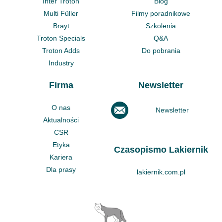
Inter Troton
Blog
Multi Füller
Filmy poradnikowe
Brayt
Szkolenia
Troton Specials
Q&A
Troton Adds
Do pobrania
Industry
Firma
Newsletter
O nas
Newsletter
Aktualności
CSR
Etyka
Czasopismo Lakiernik
Kariera
Dla prasy
lakiernik.com.pl