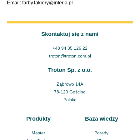
Email: farby.lakiery@interia.pl
Skontaktuj się z nami
+48 94 35 126 22
troton@troton.com.pl
Troton Sp. z o.o.
Ząbrowo 14A
78-120 Gościno
Polska
Produkty
Baza wiedzy
Master
Porady