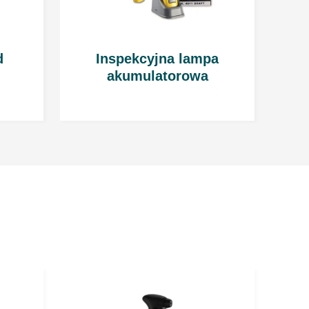
iększego połysku powierzchnię należy wypolerować
i z mikrofibry.
d
Inspekcyjna lampa
akumulatorowa