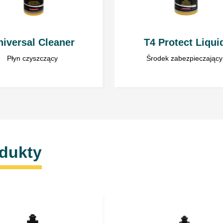
W celu uzyskania w
za pomocą ściereczk
niversal Cleaner
T4 Protect Liqui
Płyn czyszczący
Środek zabezpieczający
odukty