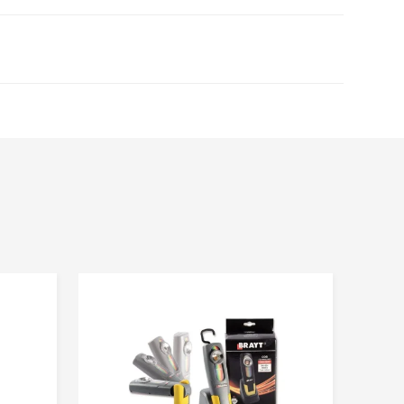
 zastosowaniem powinna być czysta i sucha.
y nabłyszczające, silikon. Plastik zaleca się
odą z mydłem , dokładnie spłukać i odczekać
o wyschnięcia.
owania na białych lakierach.
 pomocą szmatki lub pędzla równo na całej
endowana temperatura podczas nakładania to 5 –
akładać produktu na gorące powierzchnie.
20 min (zaleca się pracować na powierzchni którą
iągu max. 20 min).
duktu za pomocą czystej szmatki.
ia usługi. Każdy ma prawo dostępu do swoich danych oraz
danych osobowych gromadzonych i przetwarzanych poprzez
ięcia.
.o. z siedzibą w Ząbrowie 14A, Gościno, 78-120. Podanie
ne dla realizacji wskazanego celu.