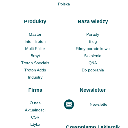
Polska
Produkty
Baza wiedzy
Master
Porady
Inter Troton
Blog
Multi Füller
Filmy poradnikowe
Brayt
Szkolenia
Troton Specials
Q&A
Troton Adds
Do pobrania
Industry
Firma
Newsletter
O nas
Newsletter
Aktualności
CSR
Etyka
Czasopismo Lakiernik