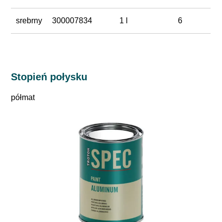
srebrny
300007834
1 l
6
Stopień połysku
półmat