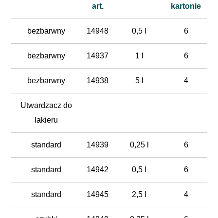
art.
kartonie
bezbarwny
14948
0,5 l
6
bezbarwny
14937
1 l
6
bezbarwny
14938
5 l
4
Utwardzacz do
lakieru
standard
14939
0,25 l
6
standard
14942
0,5 l
6
standard
14945
2,5 l
4