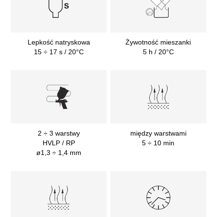
Lepkość natryskowa
Żywotność mieszanki
15 ÷ 17 s / 20°C
5 h / 20°C
2 ÷ 3 warstwy
między warstwami
HVLP / RP
5 ÷ 10 min
ø1,3 ÷ 1,4 mm