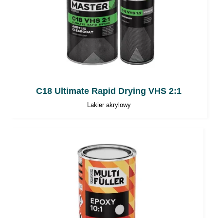
pomocą pasty polerskiej.
Uwagi ogólne
Nie przekraczać zalecanych ilości
utwardzacza!
C18 Ultimate Rapid Drying VHS 2:1
Najlepsze rezultaty osiągnie się
Lakier akrylowy
lakierując w temperaturze pokojowej.
Temperatura otoczenia i temperatura
produktu aplikowanego powinny być
zbliżone.
Podczas pracy z produktami 2-
komponentowymi zaleca się używać
sprzętu ochrony osobistej. Chronić oczy i
drogi oddechowe.