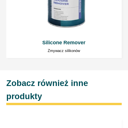
Suszenie promiennikiem IR
15 ÷ 20 minut fal krótkich, w zależności od
grubości warstwy i rodzaju promiennika. Nie
przekraczać temperatury 60ºC. Stosować
Silicone Remover
według zaleceń producenta sprzętu. Odczekać
Zmywacz silikonów
około 10 minut przed rozpoczęciem suszenia
promiennikiem.
Wydajność
Zobacz również inne
1 litr mieszanki wystarcza do pomalowania 8
produkty
m2 powierzchni warstwą o grubości 50 μm.
Cieniowanie