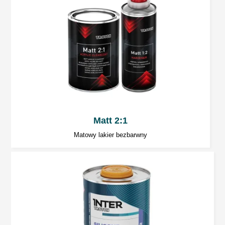
Czas utwardzania
Czas utwardzania w temperaturze 20ºC
Pyłosuchy: po około 30 – 35 minutach.
Gotowy do polerowania: po schnięciu przez
noc.
Czas utwardzania w temperaturze obiektu 60°C
Matt 2:1
Lakier gotowy do polerowania po około 30
Matowy lakier bezbarwny
minutach wygrzewania i schłodzeniu powłoki
(około 2 godzin).
Temperatura poniżej 20ºC znacznie wydłuża
czas schnięcia.