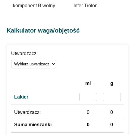
komponent B wolny
Inter Troton
Kalkulator waga/objętość
Utwardzacz:
ml
g
Lakier
Utwardzacz:
0
0
Suma mieszanki
0
0