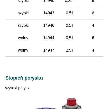
szybki
14940
0,25 l
6
szybki
14943
0,5 l
6
szybki
14946
2,5 l
4
wolny
14944
0,5 l
6
wolny
14947
2,5 l
4
Stopień połysku
wysoki połysk