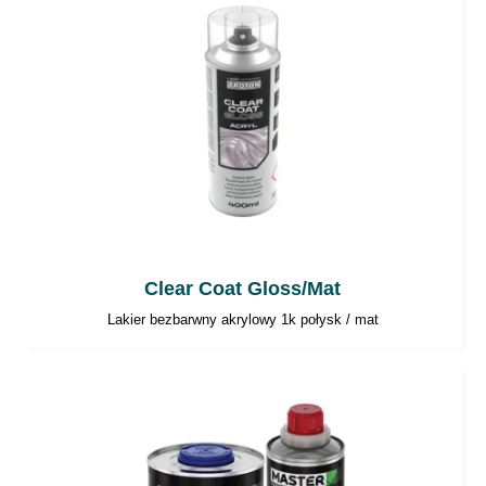
Upewnij się, że pokryłeś cały obszar lakieru
bazowego i cieniuj tylko na przygotowanym
obszarze. Użyj rozcieńczalnika do cieniowania
FADE OUT THINNER, aby wtopić odkurz
osiadający wokół powierzchni reperowanej
oraz zniwelować optyczne różnice połysku w
miejscu styku starej powłoki lakierowej i nowo
nałożonego lakieru akrylowego.
Clear Coat Gloss/Mat
Polerowanie i usuwanie wtrąceń
Lakier bezbarwny akrylowy 1k połysk / mat
Polerowanie zazwyczaj nie jest potrzebne, jako
że lakier bezbarwny ZIRCON daje doskonały
wygląd powłoki od razu po aplikacji. Jeśli
pojawiły się wtrącenia brudu, zaleca się
usunięcie ich i późniejsze polerowanie za