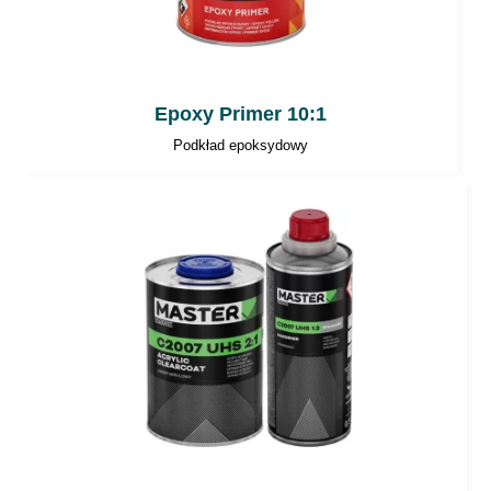
Pomieszczenia powinny być dobrze
wentylowane.
Narzędzia powinny być myte
Epoxy Primer 10:1
bezpośrednio po aplikacji.
Podkład epoksydowy
Uwaga
: W celu zachowania bezpieczeństwa
należy zawsze postępować zgodnie z
instrukcjami zawartymi w karcie MSDS
produktu