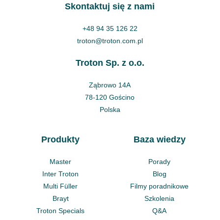
Skontaktuj się z nami
+48 94 35 126 22
troton@troton.com.pl
Troton Sp. z o.o.
Ząbrowo 14A
78-120 Gościno
Polska
Produkty
Baza wiedzy
Master
Porady
Inter Troton
Blog
Multi Füller
Filmy poradnikowe
Brayt
Szkolenia
Troton Specials
Q&A