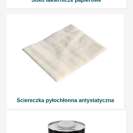
Sitko lakiernicze papierowe
Parametry pistoletu :
RP Dysza: 1,2 ÷ 1,4 mm; Ciśnienie na wejściu:
2,0 ÷ 2,2 bar.
HVLP Dysza: 1,3 ÷ 1,4 mm; Ciśnienie wlotowe:
2,0 bar.
Czas odparowania
Między warstwami: 5 – 10 min
Przed wygrzaniem: 10 min
Ściereczka pyłochłonna antystatyczna
Czas utwardzenia dla utwardzacza standard
20°C