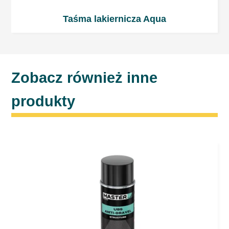
doskonały wygląd powłoki od razu po aplikacji.
Taśma lakiernicza Aqua
Jeśli pojawiły się wtrącenia brudu, zaleca się
usunięcie ich i późniejsze polerowanie za
pomocą pasty polerskiej.
Zobacz również inne
Uwagi ogólne
produkty
Nie przekraczać zalecanych ilości
utwardzacza!
Najlepsze rezultaty osiągnie się
lakierując w temperaturze pokojowej.
Temperatura otoczenia i temperatura
produktu aplikowanego powinny być
zbliżone.
Podczas pracy z produktami 2-