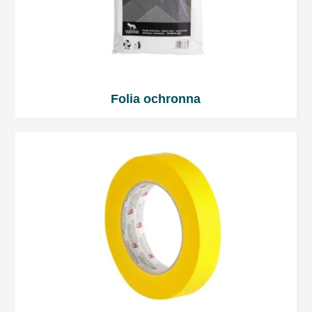
10 ÷ 15 minut fal krótkich, w zależności od
grubości warstwy i rodzaju promiennika. Nie
przekraczać temperatury 60°C.
Stosować według zaleceń producenta sprzętu.
Odczekać około 10 minut przed rozpoczęciem
Folia ochronna
suszenia promiennikiem.
Wydajność
1 litr mieszanki wystarcza do pomalowania 10
m2 powierzchni warstwą o grubości 60 μm.
Polerowanie i usuwanie wtrąceń
Polerowanie zazwyczaj nie jest potrzebne, jako
że lakier bezbarwny C38 VHS 2:1 daje