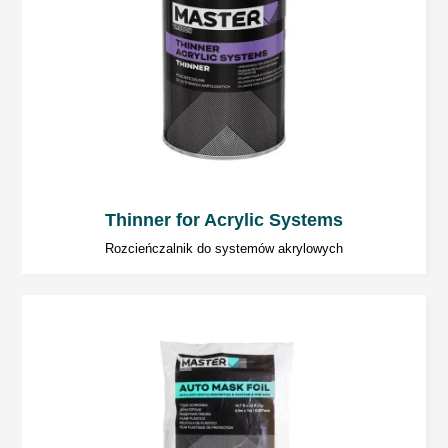
Pyłosuchość
40 min
Suchość dotykowa
3 godz.
Twardość użytkowa
13 godz.
Thinner for Acrylic Systems
Rozcieńczalnik do systemów akrylowych
Twardość całkowita
7 dni
Suszenie promiennikiem IR