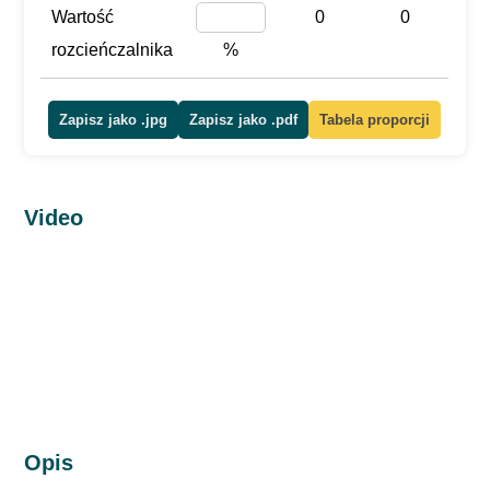
Wartość
0
0
rozcieńczalnika
%
Zapisz jako .jpg
Zapisz jako .pdf
Tabela proporcji
Video
Opis