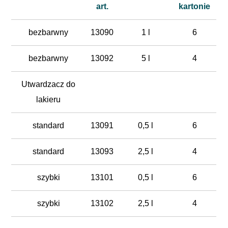
art.
kartonie
bezbarwny
13090
1 l
6
bezbarwny
13092
5 l
4
Utwardzacz do
lakieru
standard
13091
0,5 l
6
standard
13093
2,5 l
4
szybki
13101
0,5 l
6
szybki
13102
2,5 l
4