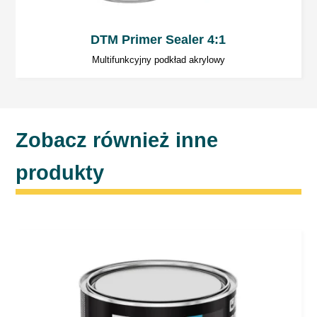
Narzędzia powinny być myte
bezpośrednio po aplikacji.
DTM Primer Sealer 4:1
Multifunkcyjny podkład akrylowy
Uwaga:
W celu zachowania bezpieczeństwa
należy zawsze postępować zgodnie z
instrukcjami zawartymi w karcie MSDS
produktu
Zobacz również inne
produkty