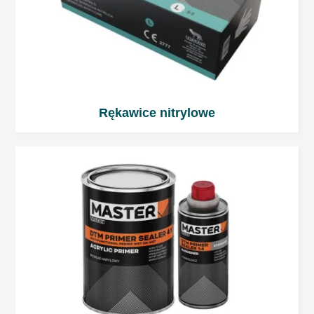
szpachlówki natryskowe
2-komponentowe podkłady akrylowe
2-komponentowe podkłady epoksydowe
Uwagi ogólne
Rękawice nitrylowe
Nadmierna ilość utwardzacza może
spowodować problemy z odbarwieniem
lakieru bazowego / nawierzchniowego!
Podczas pracy z produktami 2-
komponentowymi zaleca się używać
sprzętu ochrony osobistej. Chronić oczy i
drogi oddechowe.
Pomieszczenia powinny być dobrze
wentylowane.