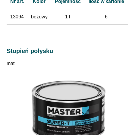
Nr art.
Kolor
Pojemność
Ilość w kartonie
13094
beżowy
1 l
6
Stopień połysku
mat