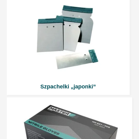
Suszenie promiennikiem IR
5 ÷ 7 min fal krótkich, w zależności od grubości
warstwy i rodzaju promiennika. Nie przekraczać
temperatury 60°C. Stosować według zaleceń
producenta sprzętu. Odczekać około 5 min
przed rozpoczęciem suszenia promiennikiem.
Szpachelki „japonki”
Dalsze prace
Na szpachlówkę Super-T można aplikować:
2-komponentowe szpachlówki
poliestrowe
2-komponentowe poliestrowe