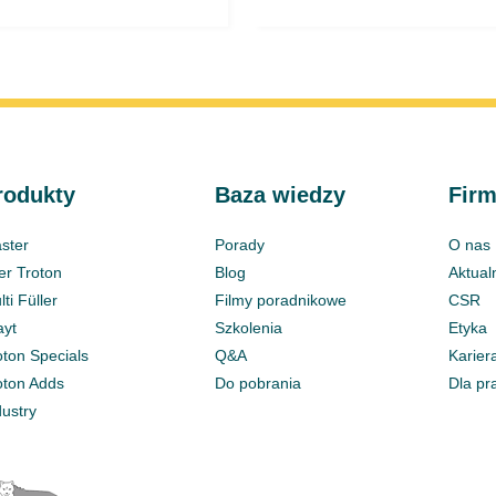
rodukty
Baza wiedzy
Fir
ster
Porady
O nas
ter Troton
Blog
Aktual
ti Füller
Filmy poradnikowe
CSR
ayt
Szkolenia
Etyka
oton Specials
Q&A
Karier
oton Adds
Do pobrania
Dla pr
dustry