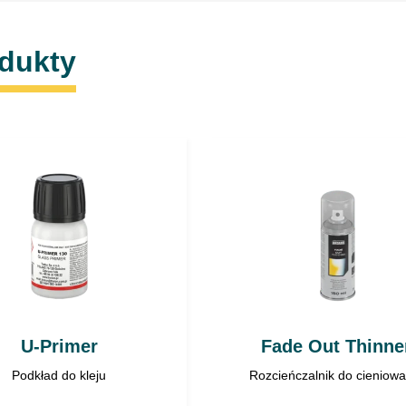
otwartego płomienia
składników. Używać
odukty
Nie dopuszczać do 
sodem, potasem.
W wyniku reakcji z 
Nie stosować na tw
Preparat bardzo ag
(ochrona dróg oddec
Uwaga
: Opary są cięższe
U-Primer
Fade Out Thinne
Podkład do kleju
Rozcieńczalnik do cieniowa