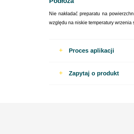
Podłoża
Nie nakładać preparatu na powierzchn
względu na niskie temperatury wrzenia
Proces aplikacji
Stosowanie
Zapytaj o produkt
Przed użyciem wstr
Nanosić równomiern
cm od powierzchni.
Pozostawić preparat
Spłukać powierzchn
silikonowym lub sil