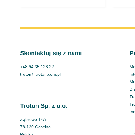
Skontaktuj się z nami
P
+48 94 35 126 22
Ma
troton@troton.com.pl
In
Mul
Br
Tr
Tr
Troton Sp. z o.o.
In
Ząbrowo 14A
78-120 Gościno
Polska