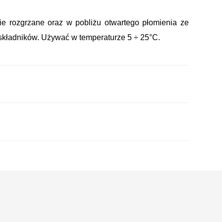
ie rozgrzane oraz w pobliżu otwartego płomienia ze
 składników. Używać w temperaturze 5 ÷ 25°C.
ząsnąć pojemnikiem przez 2 ÷ 3 minuty.
ie preparat trzymając dyszę wylotową ok. 20 ÷ 25
 na powierzchni na 5 ÷ 15 minut.
ię rozpuszczalnikiem nitro, zmywaczem
nym strumieniem gorącej wody.