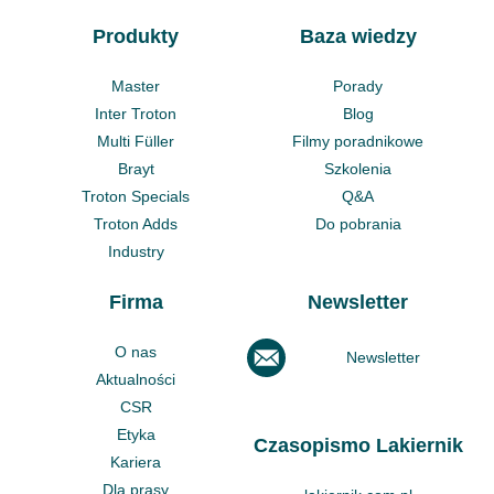
Produkty
Baza wiedzy
Master
Porady
Inter Troton
Blog
Multi Füller
Filmy poradnikowe
Brayt
Szkolenia
Troton Specials
Q&A
Troton Adds
Do pobrania
Industry
Firma
Newsletter
O nas
Newsletter
Aktualności
CSR
Etyka
Czasopismo Lakiernik
Kariera
Dla prasy