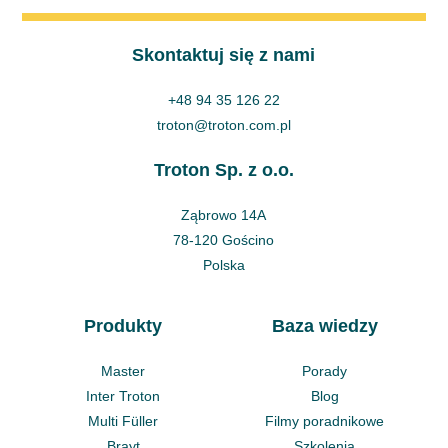
Skontaktuj się z nami
+48 94 35 126 22
troton@troton.com.pl
Troton Sp. z o.o.
Ząbrowo 14A
78-120 Gościno
Polska
Produkty
Baza wiedzy
Master
Porady
Inter Troton
Blog
Multi Füller
Filmy poradnikowe
Brayt
Szkolenia