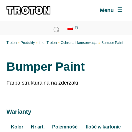
Menu
Troton
»
Produkty
»
Inter Troton
»
Ochrona i konserwacja
»
Bumper Paint
Bumper Paint
Farba strukturalna na zderzaki
Warianty
Kolor
Nr art.
Pojemność
Ilość w kartonie