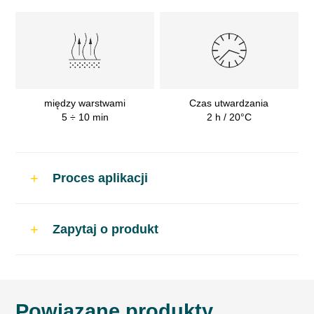
między warstwami
Czas utwardzania
5 ÷ 10 min
2 h / 20°C
Proces aplikacji
Zastosowanie
Zapytaj o produkt
Do napraw samochodowych jako farba
nawierzchniowa imitująca strukturę zderzaka.
Powiązane produkty