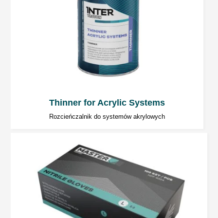
Najlepsze rezultaty osiągnie się
lakierując w temperaturze pokojowej.
Temperatura otoczenia i temperatura
produktu
aplikowanego powinny być zbliżone.
Podczas pracy zaleca się używać sprzętu
ochrony osobistej. Chronić oczy i drogi
Thinner for Acrylic Systems
oddechowe.
Rozcieńczalnik do systemów akrylowych
Pomieszczenia powinny być dobrze
wentylowane.
Narzędzia powinny być myte
bezpośrednio po aplikacji.
Uwaga
: W celu zachowania bezpieczeństwa
należy zawsze postępować zgodnie z