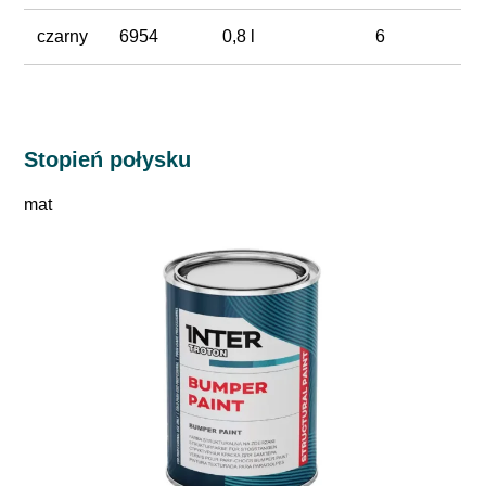
czarny
6954
0,8 l
6
Stopień połysku
mat