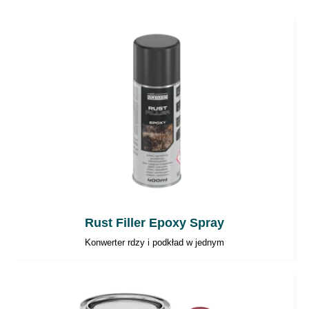
Narzędzia powinny być myte
bezpośrednio po aplikacji.
Uwaga
: W celu zachowania bezpieczeństwa
należy zawsze postępować zgodnie z
instrukcjami zawartymi w karcie MSDS
produktu
Przeznaczony do nakładania na podłoża
wykonane z różnego rodzaju tworzyw
sztucznych, zwłaszcza polipropylenu (PP) i
Rust Filler Epoxy Spray
jego mieszanin.
Konwerter rdzy i podkład w jednym
Uwaga
: Producent nie gwarantuje poprawy
przyczepności do czystego polietylenu, PE.