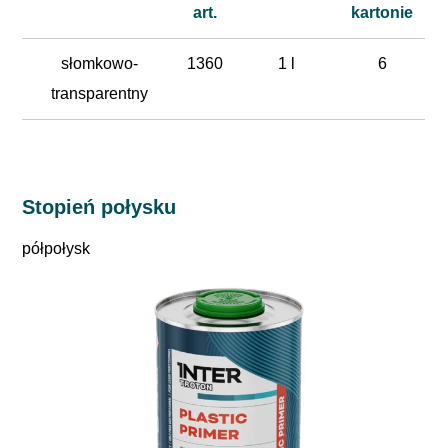
art.
kartonie
słomkowo-
1360
1 l
6
transparentny
Stopień połysku
półpołysk