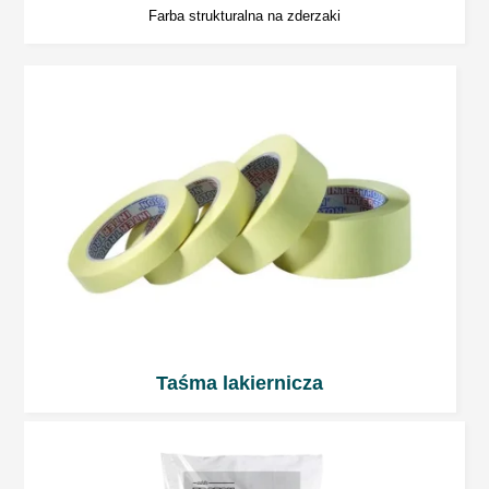
Farba strukturalna na zderzaki
Nie szlifować!
Wydajność
1 litr mieszanki wystarcza do pomalowania 7 ÷
8 m2 powierzchni warstwą o grubości 15 μm.
Dalsze prace
Na 1-komponentowy podkład można
Taśma lakiernicza
bezpośrednio aplikować:
2-komponentowe podkłady akrylowe.
2-komponentowe lakiery