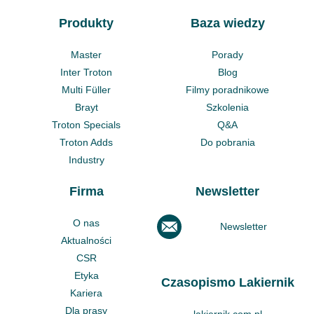
Produkty
Baza wiedzy
Master
Porady
Inter Troton
Blog
Multi Füller
Filmy poradnikowe
Brayt
Szkolenia
Troton Specials
Q&A
Troton Adds
Do pobrania
Industry
Firma
Newsletter
O nas
Newsletter
Aktualności
CSR
Etyka
Czasopismo Lakiernik
Kariera
Dla prasy
lakiernik.com.pl