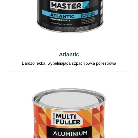
wentylowane.
Narzędzia powinny być myte
bezpośrednio po aplikacji.
Uwaga:
W celu zachowania bezpieczeństwa
należy zawsze postępować zgodnie z
Atlantic
instrukcjami zawartymi w karcie MSDS
Bardzo lekka, wypełniająca szpachlówka poliestrowa
produktu