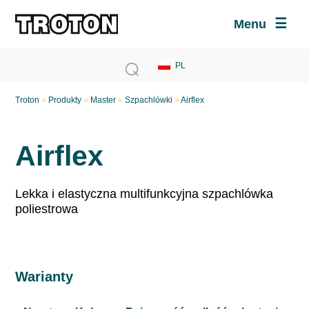
Menu
Troton
»
Produkty
»
Master
»
Szpachlówki
»
Airflex
Airflex
Lekka i elastyczna multifunkcyjna szpachlówka
poliestrowa
Warianty