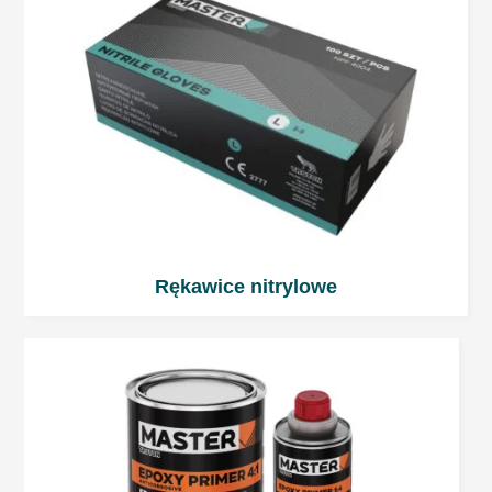
Czas życia
to 5 ÷ 7 minut w 20°C.
Czas utwardzania
25 ÷ 35 minut w 20°C.
Temperatura poniżej 20°C znacząco wydłuża
czas utwardzania produktu.
Rękawice nitrylowe
Szlifowanie
Szlifowanie zgrubne (na sucho): P100 ÷ P120.
Szlifowanie wykończeniowe (na sucho): P120
÷ P320