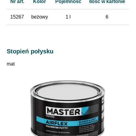
Nr art.
Kolor
Pojemność
Ilość w kartonie
15267
beżowy
1 l
6
Stopień połysku
mat