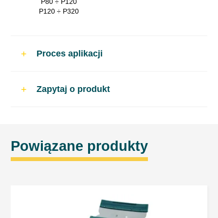
P80 ÷ P120
P120 ÷ P320
Proces aplikacji
Zastosowanie
Zapytaj o produkt
Wypełniająca szpachlówka poliestrowa
szczególnie polecana do napraw elementów
karoserii narażonych na zmiany temperatur.
Powiązane produkty
Proporcje mieszania wg wagi
Szpachlówka: 100
Utwardzacz: 2