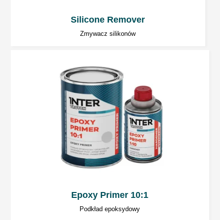
Odczekać około 5 minut przed rozpoczęciem
suszenia promiennikiem.
Silicone Remover
Zmywacz silikonów
Dalsze prace
Na szpachlówki poliestrowe można aplikować:
2-komponentowe szpachlówki
poliestrowe,
2-komponentowe poliestrowe
szpachlówki natryskowe.
2-komponentowe podkłady akrylowe.
2-komponentowe podkłady epoksydowe.
Epoxy Primer 10:1
Uwagi ogólne
Podkład epoksydowy