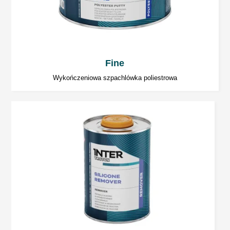
Temperatura poniżej 20°C znacząco wydłuża
czas utwardzania produktu.
Fine
Szlifowanie
Wykończeniowa szpachlówka poliestrowa
Szlifowanie zgrubne (na sucho): P80 ÷ P120.
Szlifowanie wykończeniowe (na sucho): P120
÷ P320.
Suszenie promiennikiem IR
5 ÷ 7 minut fal krótkich, w zależności od
grubości warstwy i rodzaju promiennika.
Nie przekraczać temperatury 60°C.
Stosować według zaleceń producenta sprzętu.