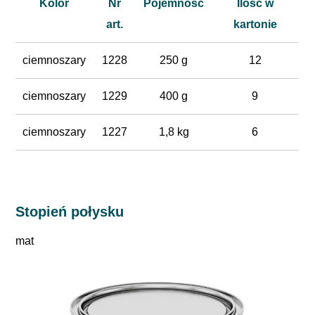
Kolor
Nr
Pojemność
Ilość w
art.
kartonie
ciemnoszary
1228
250 g
12
ciemnoszary
1229
400 g
9
ciemnoszary
1227
1,8 kg
6
Stopień połysku
mat