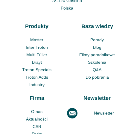
78-120 Gościno
Polska
Produkty
Baza wiedzy
Master
Porady
Inter Troton
Blog
Multi Füller
Filmy poradnikowe
Brayt
Szkolenia
Troton Specials
Q&A
Troton Adds
Do pobrania
Industry
Firma
Newsletter
O nas
Newsletter
Aktualności
CSR