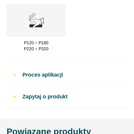
P120 ÷ P180
P220 ÷ P320
Proces aplikacji
Zastosowanie
Zapytaj o produkt
Lekka szpachlówka poliestrowa do szybkich
napraw samochodowych
Powiązane produkty
Proporcje mieszania wg wagi