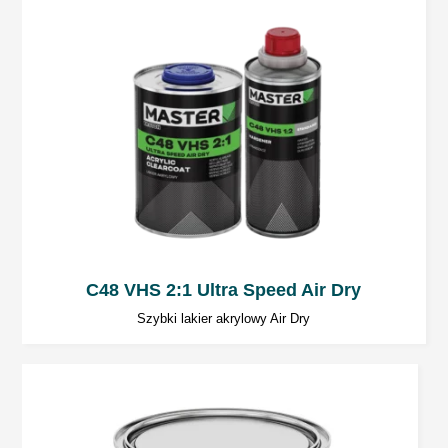
Czas utwardzania
20 ÷ 30 min w 20°C.
Temperatura poniżej 20°C znacząco wydłuża
czas utwardzania produktu.
Szlifowanie
Szlifowanie zgrubne (na sucho): P120 ÷ P180.
C48 VHS 2:1 Ultra Speed Air Dry
Szlifowanie wykończeniowe (na sucho): P220
Szybki lakier akrylowy Air Dry
÷ P320.
Suszenie promiennikiem IR
5 ÷ 7 min fal krótkich, w zależności od grubości