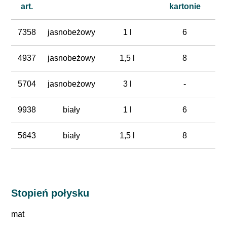
art.
kartonie
7358
jasnobeżowy
1 l
6
4937
jasnobeżowy
1,5 l
8
5704
jasnobeżowy
3 l
-
9938
biały
1 l
6
5643
biały
1,5 l
8
Stopień połysku
mat