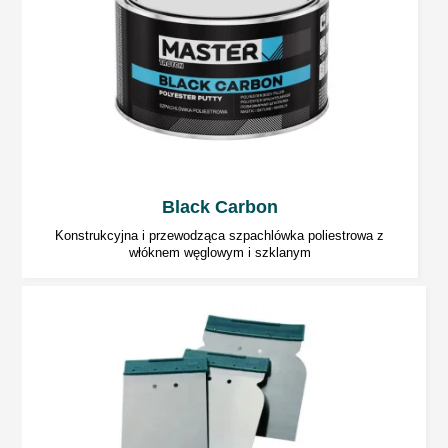
warstwy i rodzaju promiennika. Nie przekraczać
temperatury 60°C. Stosować według zaleceń
producenta sprzętu. Odczekać około 5 min
przed rozpoczęciem suszenia promiennikiem.
Dalsze prace
Black Carbon
Na szpachlówki poliestrowe można aplikować:
Konstrukcyjna i przewodząca szpachlówka poliestrowa z
włóknem węglowym i szklanym
2-komponentowe szpachlówki
poliestrowe,
2-komponentowe poliestrowe
szpachlówki natryskowe.
2-komponentowe podkłady akrylowe.
2-komponentowe podkłady epoksydowe.