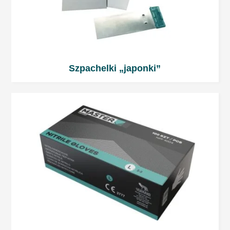
Uwagi ogólne
Nadmierna ilość utwardzacza może
spowodować problemy z odbarwieniem
Szpachelki „japonki”
lakieru bazowego/nawierzchniowego!
Podczas pracy z produktami 2-
komponentowymi zaleca się używać
sprzętu ochrony osobistej. Chronić oczy i
drogi oddechowe.
Pomieszczenia powinny być dobrze
wentylowane.
Narzędzia powinny być myte
bezpośrednio po aplikacji.
Uwaga:
W celu zachowania bezpieczeństwa