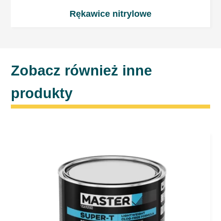
należy zawsze postępować zgodnie z
Rękawice nitrylowe
instrukcjami zawartymi w karcie MSDS
produktu.
Zobacz również inne
produkty