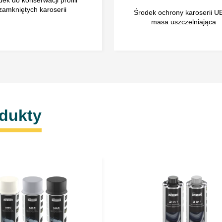
Suchy w dotyku*: 120 ÷ 1
zamkniętych karoserii
Środek ochrony karoserii U
Całkowicie suchy*: 4 ÷ 6
masa uszczelniająca
Metoda usuwania: świeża
mechanicznie
* w temperaturze 20°C i 
Stosowanie – na pęd
odukty
Pokrywana powierzc
odtłuszczona i oczy
Przed użyciem wstr
Środek Intergum mo
Jeżeli rekomendowa
nałożonej warstwy p
NIE STOSOWAĆ NA TE