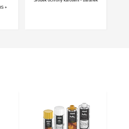
80 minut przy 600 μm mokrej powłoki
BS +
 godzin przy 600 μm mokrej powłoki
 powłoka – rozpuszczalnik, utwardzona powłoka –
przy względnej wilgotności 65%
zel
hnia musi być czysta, sucha, odpylona,
szczona z rdzy.
ząśnij opakowaniem.
że być aplikowany za pomocą pędzla lub szpatułki.
na jest grubsza powłoka zaleca się wysuszenie
rzed nałożeniem kolejnej.
FLON