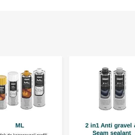
odtłuszczona i oczy
Przed użyciem wstr
Środek Intergum mo
pod ciśnieniem 3 ÷ 
Optymalna odległoś
Jeżeli rekomendowa
powłoki przed nani
Zanieczyszczone pow
rozpuszczalnika.
Dane zbierane są w celu umożliwien
ich poprawiania. Administratorem 
NIE STOSOWAĆ NA TE
www.troton.pl jest Troton sp. z o
danych jest dobrowolne, ale niezbęd
Uwaga:
w celu bezpiecz
zawartymi w Karcie Char
wyrobu.
ML
2 in1 Anti gravel
Seam sealant
ek do konserwacji profili