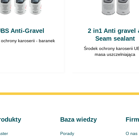
Uwaga:
w celu bezpiecz
zawartymi w Karcie Char
BS Anti-Gravel
2 in1 Anti gravel
wyrobu.
Seam sealant
ochrony karoserii - baranek
Suchy w dotyku*: 90 – 12
Środek ochrony karoserii U
masa uszczelniająca
Całkowicie suchy*: 10 – 
Metoda usuwania: świeża
mechanicznie
* w temperaturze ±20°C i
Stosowanie – spray
rodukty
Baza wiedzy
Fir
Powierzchnia powin
ster
Porady
O nas
starego lakieru i r