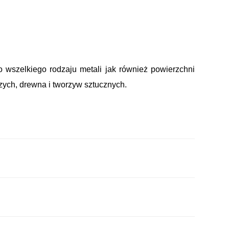
 wszelkiego rodzaju metali jak również powierzchni
zych, drewna i tworzyw sztucznych.
olet
hnia musi być czysta, sucha, odpylona,