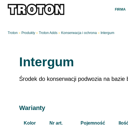
FIRMA
Troton
»
Produkty
»
Troton Adds
»
Konserwacja i ochrona
»
Intergum
Intergum
Środek do konserwacji podwozia na bazie
Warianty
Kolor
Nr art.
Pojemność
Iloś