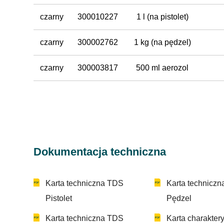
czarny
300010227
1 l (na pistolet)
czarny
300002762
1 kg (na pędzel)
czarny
300003817
500 ml aerozol
Dokumentacja techniczna
Karta techniczna TDS
Karta technicz
Pistolet
Pędzel
Karta techniczna TDS
Karta charakter