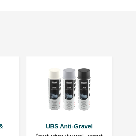
szczona z rdzy.
ząśnij opakowaniem.
że być nakładany za pomocą pistoletu powietrznego
6 bar.
ć rozpylania wynosi około 30 cm.
na jest grubsza warstwa zaleca się wysuszenie
esieniem następnej warstwy.
ierzchnie i osprzęt czyścić przy użyciu
ia usługi. Każdy ma prawo dostępu do swoich danych oraz
danych osobowych gromadzonych i przetwarzanych poprzez
FLON
.o. z siedzibą w Ząbrowie 14A, Gościno, 78-120. Podanie
ne dla realizacji wskazanego celu.
eństwa należy zawsze postępować zgodnie z danymi
akterystyki Substancji Niebezpiecznej dla danego
 &
UBS Anti-Gravel
Środek ochrony karoserii - baranek