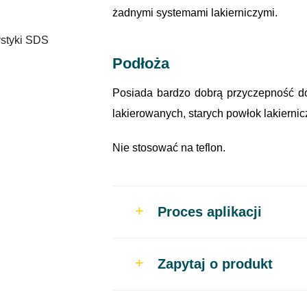
żadnymi systemami lakierniczymi.
ystyki SDS
Podłoża
Posiada bardzo dobrą przyczepność do
lakierowanych, starych powłok lakiernic
Nie stosować na teflon.
Proces aplikacji
Stosowanie – na pist
Zapytaj o produkt
Pokrywana powierzc