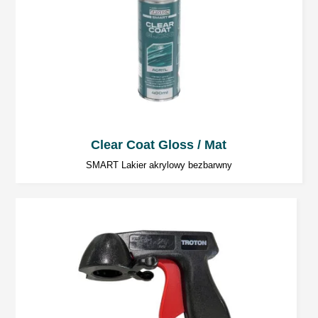
Uwaga:
W celu bezpieczeństwa należy zawsze
postępować zgodnie z danymi zawartymi w
Karcie Charakterystyki Substancji
Niebezpiecznej dla danego wyrobu.
Clear Coat Gloss / Mat
SMART Lakier akrylowy bezbarwny