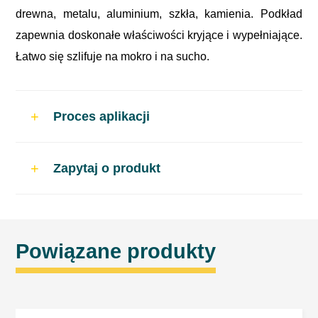
drewna, metalu, aluminium, szkła, kamienia. Podkład
zapewnia doskonałe właściwości kryjące i wypełniające.
Łatwo się szlifuje na mokro i na sucho.
Proces aplikacji
Stosowanie
Zapytaj o produkt
Podłoże powinno być czyste,
odtłuszczone, suche, bez rdzy, kurzu i
innych zanieczyszczeń. W razie potrzeby
Powiązane produkty
przeszlifować powierzchnię w celu
poprawy przyczepności.
Przed użyciem wstrząsnąć pojemnikiem
ok. 2 – 3 minuty i wykonać natrysk próbny