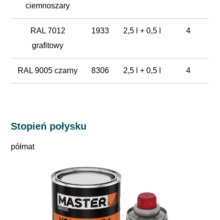
ciemnoszary
RAL 7012
1933
2,5 l + 0,5 l
4
grafitowy
RAL 9005 czarny
8306
2,5 l + 0,5 l
4
Stopień połysku
półmat