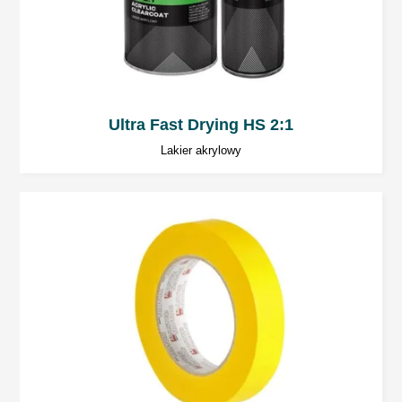
10 ÷ 15 minut fal krótkich dla grubości 150 ÷
200 µm. Nie przekraczać temperatury 60°C.
Stosować według zaleceń producenta sprzętu.
Odczekać około 10 minut przed rozpoczęciem
Ultra Fast Drying HS 2:1
suszenia promiennikiem.
Lakier akrylowy
Szlifowanie na sucho
Szlifowanie maszynowe: P360 ÷ P500.
Szlifowanie ręczne: P280 ÷ P320.
Szlifowanie na mokro
Szlifowanie maszynowe: P600 ÷ P1000.
Szlifowanie ręczne: P800 ÷ P1000.