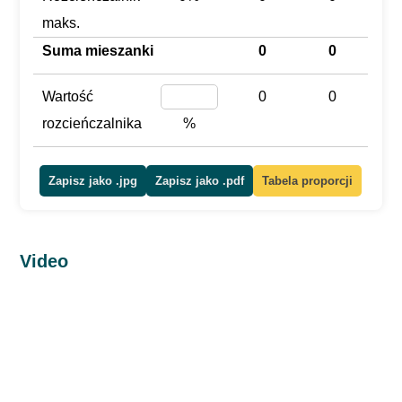
maks.
Suma mieszanki
0
0
Wartość
0
0
rozcieńczalnika
%
Zapisz jako .jpg
Zapisz jako .pdf
Tabela proporcji
Video