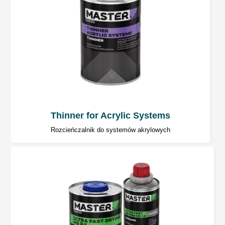
Pomiędzy warstwami: około 5 ÷ 10 minut
Przed wygrzewaniem: około 10 minut
Czas odparowania zależy od temperatury i
grubości warstwy.
Czas utwardzania dla grubości około 180
µm:
Thinner for Acrylic Systems
Rozcieńczalnik do systemów akrylowych
około 3 godziny w 20°C
około 30 minut w 60°C
Temperatura poniżej 20°C znacznie wydłuża
czas utwardzania.
Suszenie promiennikiem IR