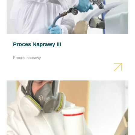
Temperatura otoczenia i temperatura
produktu aplikowanego powinny być
zbliżone.
Podczas pracy z produktami 2-
komponentowymi zaleca się używać
Proces Naprawy III
sprzętu ochrony osobistej. Chronić oczy i
drogi oddechowe.
Proces naprawy
Pomieszczenia powinny być dobrze
wentylowane.
Narzędzia powinny być myte
bezpośrednio po aplikacji.
Uwaga:
W celu zachowania bezpieczeństwa
należy zawsze postępować zgodnie z
instrukcjami zawartymi w karcie MSDS