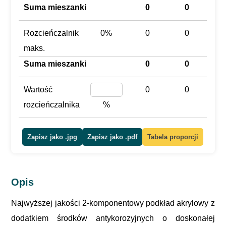
Suma mieszanki
0
0
Rozcieńczalnik
0%
0
0
maks.
Suma mieszanki
0
0
Wartość
0
0
rozcieńczalnika
%
Zapisz jako .jpg
Zapisz jako .pdf
Tabela proporcji
Opis
Najwyższej jakości 2-komponentowy podkład akrylowy z
dodatkiem środków antykorozyjnych o doskonałej