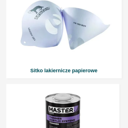
Liczba warstw
2÷3 warstwy; około 70÷90 μm dla jednej
warstwy.
Parametry dla pistoletu:
RP Dysza: 1,6÷2,0 mm; Ciśnienie na wejściu:
2,0-2,2 bar.
Sitko lakiernicze papierowe
HVLP Dysza: 1,5÷1,9 mm; Ciśnienie wlotowe:
2,0 bar.
Czas odparowania
Pomiędzy warstwami: 5÷10 minut
Przed wygrzewaniem: około 10 minut