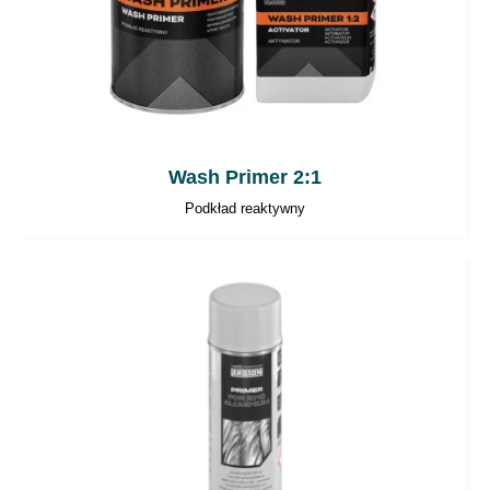
Szlifowanie maszynowe: P600÷P1000
Szlifowanie ręczne: P800÷P1000
Dalsze prace
Na 2-komponentowe podkłady akrylowe można
Wash Primer 2:1
bezpośrednio aplikować:
Podkład reaktywny
2-komponentowe lakiery
nawierzchniowe.
1-komponentowe lakiery bazowe.
Uwagi ogólne
Nie przekraczać zalecanych ilości
utwardzacza!