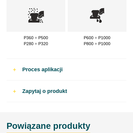
P360 ÷ P500
P600 ÷ P1000
P280 ÷ P320
P800 ÷ P1000
Proces aplikacji
Zastosowanie
Zapytaj o produkt
Do napraw samochodowych. Jako podkład
wypełniający.
Powiązane produkty
Proporcje mieszania wg objętości