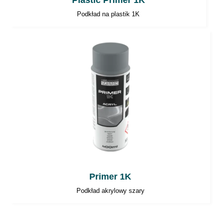
Plastic Primer 1K
należy zawsze postępować zgodnie z
Podkład na plastik 1K
instrukcjami zawartymi w karcie MSDS
produktu.
Primer 1K
Podkład akrylowy szary