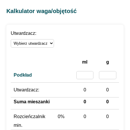
Kalkulator waga/objętość
Utwardzacz:
ml
g
Podkład
Utwardzacz:
0
0
Suma mieszanki
0
0
Rozcieńczalnik
0%
0
0
min.