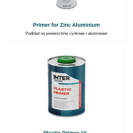
Najlepsze rezultaty osiągnie się
lakierując w temperaturze pokojowej.
Temperatura otoczenia i temperatura
Primer for Zinc Aluminium
produktu aplikowanego powinny być
Podkład na powierzchnie cynkowe / aluminiowe
zbliżone.
Podczas pracy z produktami 2-
komponentowymi zaleca się używać
sprzętu ochrony osobistej. Chronić oczy i
drogi oddechowe.
Pomieszczenia powinny być dobrze
wentylowane.
Narzędzia powinny być myte
bezpośrednio po aplikacji.
Uwaga
: W celu zachowania bezpieczeństwa