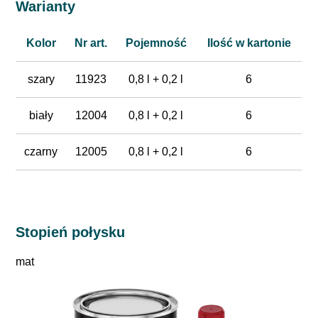
Warianty
Kolor
Nr art.
Pojemność
Ilość w kartonie
szary
11923
0,8 l + 0,2 l
6
biały
12004
0,8 l + 0,2 l
6
czarny
12005
0,8 l + 0,2 l
6
Stopień połysku
mat